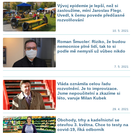
Vývoj epidemie je lepší, než si
zasloužíme, míní Jaroslav Flegr.
Uvedl, k čemu povede předčasné
rozvolňování
10. 5. 2021
Roman Šmucler: Riziko, že budou
nemocnice plné lidí, tak to si
podle mě nemyslí už vůbec nikdo
7. 5. 2021
Vláda oznámila celou řadu
rozvolnění. Je to improvizace.
Jsme nepoučitelní a zkazíme si
léto, varuje Milan Kubek
29. 4. 2021
Obchody, trhy a kadeřnictví se
otevřou 3. května. Chce to testy na
covid-19, říká odborník