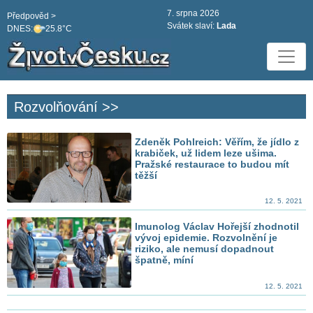
7. srpna 2026
Předpověd >
Svátek slaví:
Lada
DNES:
25.8°C
Rozvolňování >>
Zdeněk Pohlreich: Věřím, že jídlo z
krabiček, už lidem leze ušima.
Pražské restaurace to budou mít
těžší
12. 5. 2021
Imunolog Václav Hořejší zhodnotil
vývoj epidemie. Rozvolnění je
riziko, ale nemusí dopadnout
špatně, míní
12. 5. 2021