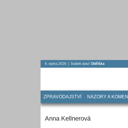
6. srpna 2026 | Svátek slaví:
Oldřiška
ZPRAVODAJSTVÍ
NÁZORY A KOME
Anna Kellnerová