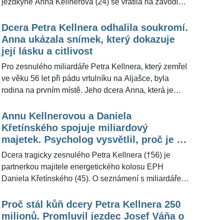
jezdkyně Anna Kellnerová (24) se vrátila na závodiště
a její otec Petr Kellner (†56) by na ni byl pyšný. "Jde o
klisnu s kvalitními geny. Investice do koně se vrátí,"
Dcera Petra Kellnera odhalila soukromí.
zhodnotil koně za 250 milionů korun pro
Anna ukázala snímek, který dokazuje
ŽivotvČesku.cz legendární žokej Josef Váňa (68).
její lásku a citlivost
Pro zesnulého miliardáře Petra Kellnera, který zemřel
ve věku 56 let při pádu vrtulníku na Aljašce, byla
rodina na prvním místě. Jeho dcera Anna, která je
úspěšnou parkurovou jezdkyní, byla vychována k
určitým hodnotám. Láska je jednou z těch
Annu Kellnerovou a Daniela
nejvýraznějších a projevuje ji například právě v
Křetínského spojuje miliardový
přítomnosti koní. Těm se s citlivostí věnovala i ve
majetek. Psycholog vysvětlil, proč je to
chvílích, kdy na jejich hřbetech zrovna nesoutěžila.
dobře
Dcera tragicky zesnulého Petra Kellnera (†56) je
Odhalila střípek, který ukazuje, kolik lidskosti a vděku
partnerkou majitele energetického kolosu EPH
v sobě nosí.
Daniela Křetínského (45). O seznámení s miliardářem
Anna Kellnerová (24) v minulosti uvedla, že ke vztahu
výrazně pomohly byznysové schůzky jejího otce.
Proč stál kůň dcery Petra Kellnera 250
"Vztahy mezi rovnými kategoriemi jsou pochopitelné,
milionů. Promluvil jezdec Josef Váňa o