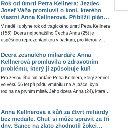
Rok od úmrtí Petra Kellnera: Jezdec
Vyhled
Josef Váňa promluvil o koni, kterého
vlastní Anna Kellnerová. Přiblížil plán,
jak vydělá desítky milionů korun
V neděli uplyne rok od tragického úmrtí Petra Kellnera
(†56). Dcera nejbohatšího Čecha Anna (25) je
úspěšnou reprezentantkou v parkuru, pro kterou v
roce 2018 koupil koně se jménem »Catch me if you
can« za 250 milionů korun. Pro ŽivotvČesku.cz
Dcera zesnulého miliardáře Anna
promluvil o kobyle za astronomickou sumu legendární
Kellnerová promluvila o zdravotním
jezdec Josef Váňa (69), který zhodnotil, zda
problému, který jí způsobuje kůň
třináctiletý kůň má ještě šance na velké úspěchy a jak
Pro zesnulého miliardáře Petra Kellnera, který zemřel
se na něm dá vydělat.
ve věku 56 let při pádu vrtulníku na Aljašce, byla
rodina na prvním místě. Jeho dcera Anna (24), která je
úspěšnou parkurovou jezdkyní, byla jeho velkou
pýchou. Jezdectví si na ní ale každý den vybírá daň.
Anna Kellnerová a kůň za čtvrt miliardy
Tu největší si vybralo v roce 2019, kdy utrpěla velmi
bez medaile. Chuť si může spravit za tři
bolestivé zranění. Od té doby se sportu nemůže
dny. Šance na zlato zhodnotil žokej
věnovat tak, jak by chtěla. Pro ŽivotvČesku.cz se