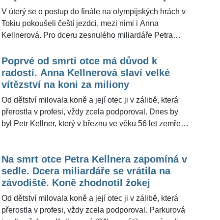
Váňa
ohledně jejího koně vyjádřil legendární český jezdec
V úterý se o postup do finále na olympijských hrách v
Josef Váňa (69).
Tokiu pokoušeli čeští jezdci, mezi nimi i Anna
Kellnerová. Pro dceru zesnulého miliardáře Petra
Kellnera (†56) byla účast na olympiádě dlouholetým
snem. Medaile ji jako jednotlivci unikla, protože s
Poprvé od smrti otce má důvod k
klisnou »Catch me if you can« za čtvrt miliardy korun
radosti. Anna Kellnerová slaví velké
shodila překážku. Přesně 6. srpna pak tým ve složení
vítězství na koni za miliony
Anna Kellnerová, Aleš Opatrný, Ondřej Zvára a Kamil
Od dětství milovala koně a její otec ji v zálibě, která
Papoušek bude bojovat v kvalifikaci v kategorii
přerostla v profesi, vždy zcela podporoval. Dnes by
smíšených týmů. "O slečně Kellnerové se toho hodně
byl Petr Kellner, který v březnu ve věku 56 let zemřel
napsalo a budu jí i jejímu týmu držet palce. Jsem tam
po leteckém neštěstí na Aljašce, na dceru neskonale
s nimi," řekl pro ŽivotvČesku.cz dostihový jezdec
pyšný. Anně Kellnerové (24) se podařilo na koni se
Josef Váňa (68), který zhodnotil šance na úspěch.
Na smrt otce Petra Kellnera zapomíná v
jménem »Catch me if you can« za 250 milionů korun
sedle. Dcera miliardáře se vrátila na
zvítězit v Poháru národů parkuristů.
závodiště. Koně zhodnotil žokej
Od dětství milovala koně a její otec ji v zálibě, která
přerostla v profesi, vždy zcela podporoval. Parkurová