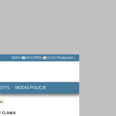
DNES:
30°C
ZÍTRA:
21.8°C
Předpověd >
 STYL
MÓDNÍ POLICIE
a:
T ČLÁNEK