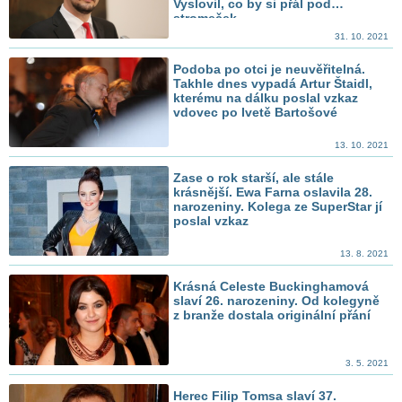
Vyslovil, co by si přál pod
stromeček
31. 10. 2021
Podoba po otci je neuvěřitelná.
Takhle dnes vypadá Artur Štaidl,
kterému na dálku poslal vzkaz
vdovec po Ivetě Bartošové
13. 10. 2021
Zase o rok starší, ale stále
krásnější. Ewa Farna oslavila 28.
narozeniny. Kolega ze SuperStar jí
poslal vzkaz
13. 8. 2021
Krásná Celeste Buckinghamová
slaví 26. narozeniny. Od kolegyně
z branže dostala originální přání
3. 5. 2021
Herec Filip Tomsa slaví 37.