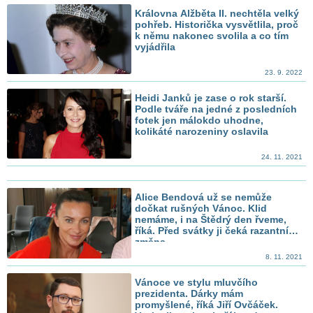
Královna Alžběta II. nechtěla velký
pohřeb. Historička vysvětlila, proč
k němu nakonec svolila a co tím
vyjádřila
23. 9. 2022
Heidi Janků je zase o rok starší.
Podle tváře na jedné z posledních
fotek jen málokdo uhodne,
kolikáté narozeniny oslavila
24. 11. 2021
Alice Bendová už se nemůže
dočkat rušných Vánoc. Klid
nemáme, i na Štědrý den řveme,
říká. Před svátky ji čeká razantní
změna
8. 11. 2021
Vánoce ve stylu mluvčího
prezidenta. Dárky mám
promyšlené, říká Jiří Ovčáček.