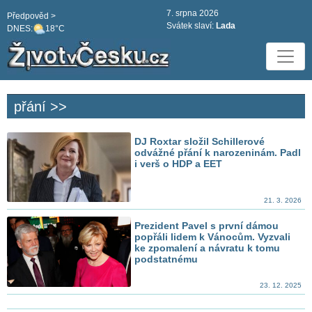
7. srpna 2026
Předpověd >
Svátek slaví:
Lada
DNES:
18°C
přání >>
DJ Roxtar složil Schillerové
odvážné přání k narozeninám. Padl
i verš o HDP a EET
21. 3. 2026
Prezident Pavel s první dámou
popřáli lidem k Vánocům. Vyzvali
ke zpomalení a návratu k tomu
podstatnému
23. 12. 2025