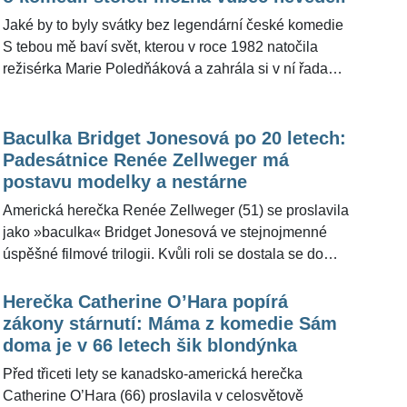
Jaké by to byly svátky bez legendární české komedie
S tebou mě baví svět, kterou v roce 1982 natočila
režisérka Marie Poledňáková a zahrála si v ní řada
legendárních herců? I letos ho odvysílá
nejsledovanější komerční stanice a řada diváku tak
poněkolikáté s chutí usedne k obrazovce. Co jste ale
Baculka Bridget Jonesová po 20 letech:
možná o legendárním snímku nevěděli? Redakce
Padesátnice Renée Zellweger má
ŽivotvČesku.cz vám přináší několik zajímavých
postavu modelky a nestárne
skutečností.
Americká herečka Renée Zellweger (51) se proslavila
jako »baculka« Bridget Jonesová ve stejnojmenné
úspěšné filmové trilogii. Kvůli roli se dostala se do
nekonečného koloběhu hubnutí a přibírání na váze,
ale nakonec si udržuje v 51 letech velmi štíhlou
Herečka Catherine O’Hara popírá
postavu a zdá se, že stejně jako kilům navíc se
zákony stárnutí: Máma z komedie Sám
vyhýbá přirozenému projevu stárnutí – vráskám.
doma je v 66 letech šik blondýnka
Před třiceti lety se kanadsko-americká herečka
Catherine O’Hara (66) proslavila v celosvětově