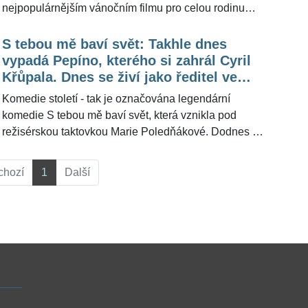
nejpopulárnějším vánočním filmu pro celou rodinu
Sám doma. Představitelka Kate McCallisterové měla
v té době zrzavé vlasy a účes odpovídající tehdejším
S tebou mě baví svět: Takhle dnes
módním trendům. Ani po tolika letech od natáčení
vypadá Pepíno, kterého si zahrál Cyril
kultovní komedie však neztrácí své osobité kouzlo a
Křůpala. Dnes se živí jako ředitel ve
vzhledem k tomu, že se v kolonce věku pomalu blíží k
společnosti poskytující úvěry
Komedie století - tak je označována legendární
sedmdesátce, popírá zákony stárnutí.
komedie S tebou mě baví svět, která vznikla pod
režisérskou taktovkou Marie Poledňákové. Dodnes k
vydařenému televiznímu dílu usedají natěšení diváci
a sledují role populárních herců. Někteří z nich se za
chozí
1
Další
roky od natáčení hodně změnili.