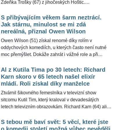
Zdeňka Trošky (67) z jihočeských Hoštic.
podařilo překonat těžké období. V lednu letošního
Nezapomenutelnou roli živočicháře v nich ztvárnil
roku oslavila sedmdesátiny a vypadá líp než dřív.
legendární herec, bavič a dabér Jiří Lábus (71), který
S přibývajícím věkem šarm neztrácí.
pro ŽivotvČesku.cz zavzpomínal na dobu natáčení,
Jak stárnu, minulost se mi zdá
které probíhalo také v zahraničí. "Můžu zcela upřímně
nereálná, přiznal Owen Wilson
říct, že když jsem natáčel první díl, tak jsem vůbec
Owen Wilson (51) získal renomé díky rolím v
netušil, že to bude mít mezi diváky takový ohlas a že
oddychových komediích, u kterých často není nutné
se komedie budou lidem i po tolika letech líbit," řekl.
moc přemýšlet. Dokáže zahrát i vážné role a při
vystupování na veřejnosti umí přesvědčit, že jeho
osobnost sahá daleko za komickou stránku, kterou
Al z Kutila Tima po 30 letech: Richard
ukazuje nejčastěji. Když se zamyslel nad stárnutím,
Karn skoro v 65 letech našel elixír
připustil, že minulost se mu vytrácí a zdá se nereálná.
mládí. Roli získal díky manželce
Ztvárnil šikovného řemeslníka v televizní show
sitcomu Kutil Tim, který kraloval v devadesátých
letech televizním obrazovkám. Richard Karn (64) alias
Al Borland dotvářel skvělou dvojici s hereckým
kolegou a hlavním hrdinou Timem Allenem (67), který
S tebou mě baví svět: 5 věcí, které jste
byl v seriálu jeho pravým opakem.
o komedii století možná vůbec nevěděli