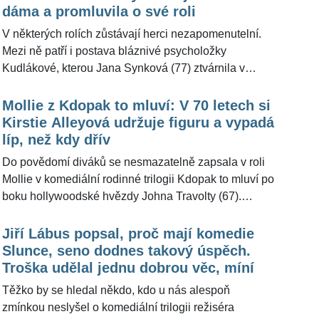
a z mladé ženy už se stala starší dáma, která na
dáma a promluvila o své roli
podzim oslaví 69. narozeniny.
V některých rolích zůstávají herci nezapomenutelní.
Mezi ně patří i postava bláznivé psycholožky
Kudlákové, kterou Jana Synková (77) ztvárnila v
komediích Byl jednou jeden polda a dodnes ráda
vzpomíná na natáčení filmů, které patří mezi klasiku
Mollie z Kdopak to mluví: V 70 letech si
české kinematografie. "Bylo to skvělé. Natáčení
Kirstie Alleyová udržuje figuru a vypadá
proběhlo bez jakýchkoli konfliktů a musím říct, že to
líp, než kdy dřív
pro nás bylo docela zábavné," řekla pro
Do povědomí diváků se nesmazatelně zapsala v roli
ŽivotvČesku.cz.
Mollie v komediální rodinné trilogii Kdopak to mluví po
boku hollywoodské hvězdy Johna Travolty (67).
Americká herečka Kirstie Alley (70) si v průběhu
kariéry prošla vzestupy i pády, které jí nakonec
Jiří Lábus popsal, proč mají komedie
pomohly najít sebe samu a tomu, v čem vidí skutečné
Slunce, seno dodnes takový úspěch.
štěstí. Byla obdivovanou kráskou Hollywoodu v 80.
Troška udělal jednu dobrou věc, míní
letech, ale v těch pozdějších si prošla bojem s
Těžko by se hledal někdo, kdo u nás alespoň
kilogramy navíc, které stály za jejími psychickými
zmínkou neslyšel o komediální trilogii režiséra
problémy. Nicméně prokázala duši bojovnice, které se