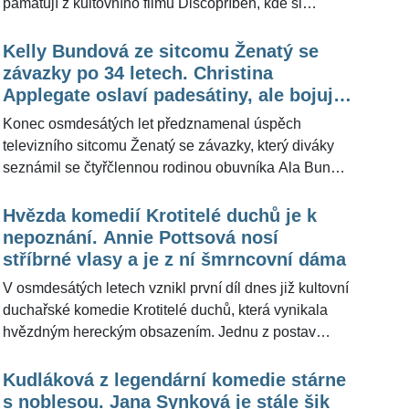
pamatují z kultovního filmu Discopříběh, kde si
zahrála kadeřnici Jitku. Když dorazila na křest knihy
svého hereckého kolegy Jaroslava Sypala (63),
Kelly Bundová ze sitcomu Ženatý se
všechny přítomné hosty upoutala na první pohled
závazky po 34 letech. Christina
svým mladistvým vzhledem. "Moc jí to samozřejmě
Applegate oslaví padesátiny, ale bojuje
slušelo," řekl o ní pro ŽivotvČesku.cz sám herec a
s vážnou nemocí
Konec osmdesátých let předznamenal úspěch
autor knihy.
televizního sitcomu Ženatý se závazky, který diváky
seznámil se čtyřčlennou rodinou obuvníka Ala Bundy.
Jeho pohlednou dceru si zahrála Christina Applegate
(49), která na konci listopadu oslaví jubilejní půlstoletí.
Hvězda komedií Krotitelé duchů je k
S přibývajícími roky zůstává pořád půvabnou ženou,
nepoznání. Annie Pottsová nosí
která přiznala, že bojuje s vážnou nemocí, která jí
stříbrné vlasy a je z ní šmrncovní dáma
změnila život.
V osmdesátých letech vznikl první díl dnes již kultovní
duchařské komedie Krotitelé duchů, která vynikala
hvězdným hereckým obsazením. Jednu z postav
ztvárnila také herečka Annie Pottsová (68), konkrétně
sekretářku hlavních hrdinů a také partnerku pana
Kudláková z legendární komedie stárne
Tullyho. Od dob natáčení uběhlo neskutečných 37 let
s noblesou. Jana Synková je stále šik