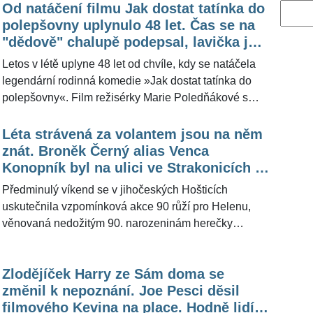
Od natáčení filmu Jak dostat tatínka do
Vyhled
polepšovny uplynulo 48 let. Čas se na
"dědově" chalupě podepsal, lavička je
ale stále na stejném místě
Letos v létě uplyne 48 let od chvíle, kdy se natáčela
legendární rodinná komedie »Jak dostat tatínka do
polepšovny«. Film režisérky Marie Poledňákové s
nezapomenutelným Tomášem Holým v hlavní roli měl
premiéru v roce 1978 a ani téměř po půlstoletí
Léta strávená za volantem jsou na něm
neztratil nic ze svého kouzla. K nejznámějším místům
znát. Broněk Černý alias Venca
natáčení patří malebná chalupa v Českém ráji, kam
Konopník byl na ulici ve Strakonicích k
ve filmu přijel malý Vašek s rodiči za dědou na
nepoznání
Předminulý víkend se v jihočeských Hošticích
prázdniny. Redakce ŽivotvČesku.cz se v minulosti na
uskutečnila vzpomínková akce 90 růží pro Helenu,
místo vydala a zjistila, že se slavné filmové stavení za
věnovaná nedožitým 90. narozeninám herečky
desítky let téměř nezměnilo.
Heleny Růžičkové. Mezi hosty nechyběl ani Broněk
Černý, kterého si diváci dodnes pamatují jako Vencu
Zlodějíček Harry ze Sám doma se
Konopníka z kultovní trilogie Slunce, seno. Někdejší
změnil k nepoznání. Joe Pesci děsil
neherec se za desítky let pochopitelně změnil, jeho
filmového Kevina na place. Hodně lidí
typický úsměv a bezprostřednost mu ale zůstaly. Před