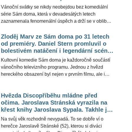
ho hýčkalo, říká
časem o filmovém opraváři pro ŽivotvČesku.cz
Vánoční svátky se nikdy neobejdou bez komediální
promluvil režisér komedie Zdeněk Troška.
série Sám doma, která v devadesátých letech
zaznamenala fenomenální úspěch a drží se v oblibě
dodnes. Představuje mimo jiné hvězdné obsazení,
kdy jednoho z dvojice zlodějů, které přelstí malý
Zloděj Marv ze Sám doma po 31 letech
chlapec Kevin, ztvárnil americký herecký velikán a
od premiéry. Daniel Stern promluvil o
komik Joe Pesci (78). Od filmové premiéry uběhlo už
bolestivém natáčení i legendární scéně
31 let a z představitele Harryho se stal sympatický
s tarantulí
Kultovní komedie Sám doma je každoročně součástí
sedmdesátník.
vánočního televizního programu. Jednou z hvězd
hereckého obsazení byl nejen v prvním filmu, ale i
jeho pokračování s názvem Sám doma 2: Ztracen v
New Yorku Daniel Stern (64), který ztvárnil tak trochu
Hvězda Discopříběhu mládne před
»přitroublého« lupiče Marva. Od premiéry filmu
očima. Jaroslava Stránská vyrazila na
uplynulo už 31 let a z amerického komika se stal
křest knihy Jaroslava Sypala. Takhle jí
šedesátník, který zůstal v umělecké branži a vychoval
to dnes sekne
s manželkou tři děti.
Na svůj věk rozhodně nevypadá. To se dobře ví o
herečce Jaroslavě Stránské (52), kterou si diváci