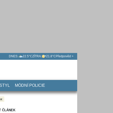
DNES:
22.5°C
ZÍTRA:
21.8°C
Předpověd >
 STYL
MÓDNÍ POLICIE
a:
T ČLÁNEK