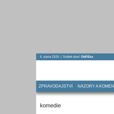
6. srpna 2026 | Svátek slaví:
Oldřiška
ZPRAVODAJSTVÍ
NÁZORY A KOME
komedie