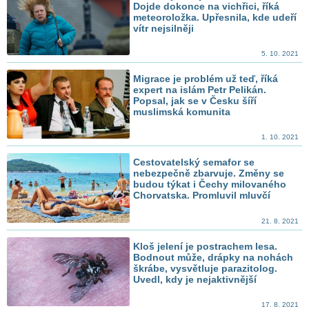
Dojde dokonce na vichřici, říká
meteoroložka. Upřesnila, kde udeří
vítr nejsilněji
5. 10. 2021
Migrace je problém už teď, říká
expert na islám Petr Pelikán.
Popsal, jak se v Česku šíří
muslimská komunita
1. 10. 2021
Cestovatelský semafor se
nebezpečně zbarvuje. Změny se
budou týkat i Čechy milovaného
Chorvatska. Promluvil mluvčí
21. 8. 2021
Kloš jelení je postrachem lesa.
Bodnout může, drápky na nohách
škrábe, vysvětluje parazitolog.
Uvedl, kdy je nejaktivnější
17. 8. 2021