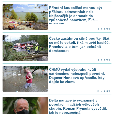
Přírodní koupaliště mohou být
příčinou zdravotních rizik.
Nejčastější je dermatitida
způsobená parazitem, říká
hygienik
9. 8. 2021
Česko zasáhnou silné bouřky. Stát
se může cokoli, říká mluvčí hasičů.
Promluvila o tom, jak ochránit
domácnost
7. 8. 2021
ČHMÚ vydal výstrahu kvůli
extrémnímu nebezpečí povodní.
Dagmar Honsová upřesnila, kdy
dojde ke zlomu
18. 7. 2021
Delta mutace je významně v
populaci mladších věkových
skupin. Roman Prymula vysvětlil,
jak je nebezpečná