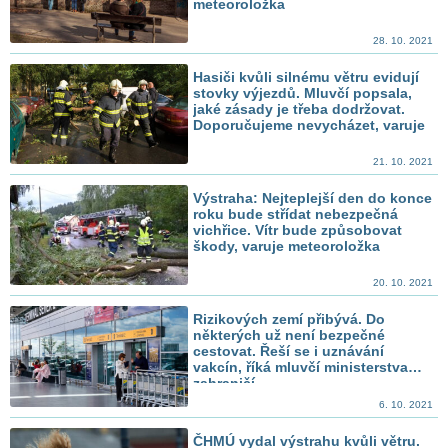
meteoroložka
28. 10. 2021
Hasiči kvůli silnému větru evidují
stovky výjezdů. Mluvčí popsala,
jaké zásady je třeba dodržovat.
Doporučujeme nevycházet, varuje
21. 10. 2021
Výstraha: Nejteplejší den do konce
roku bude střídat nebezpečná
vichřice. Vítr bude způsobovat
škody, varuje meteoroložka
20. 10. 2021
Rizikových zemí přibývá. Do
některých už není bezpečné
cestovat. Řeší se i uznávání
vakcín, říká mluvčí ministerstva
zahraničí
6. 10. 2021
ČHMÚ vydal výstrahu kvůli větru.