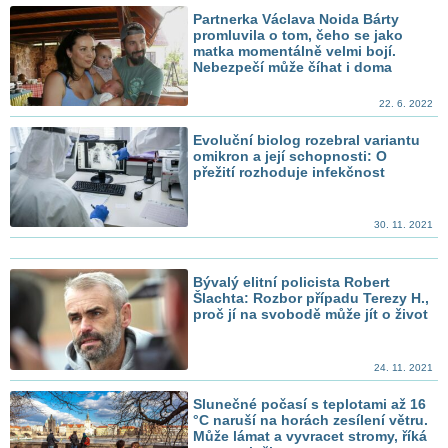
Partnerka Václava Noida Bárty
promluvila o tom, čeho se jako
matka momentálně velmi bojí.
Nebezpečí může číhat i doma
22. 6. 2022
Evoluční biolog rozebral variantu
omikron a její schopnosti: O
přežití rozhoduje infekčnost
30. 11. 2021
Bývalý elitní policista Robert
Šlachta: Rozbor případu Terezy H.,
proč jí na svobodě může jít o život
24. 11. 2021
Slunečné počasí s teplotami až 16
°C naruší na horách zesílení větru.
Může lámat a vyvracet stromy, říká