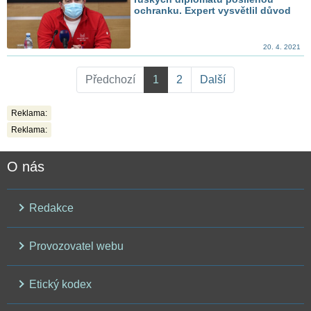
ochranku. Expert vysvětlil důvod
20. 4. 2021
Předchozí
1
2
Další
Reklama:
Reklama:
O nás
Redakce
Provozovatel webu
Etický kodex