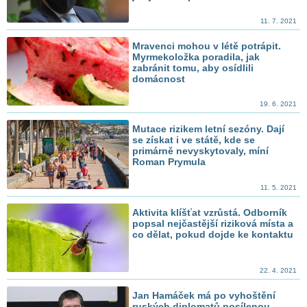
11. 7. 2021
Mravenci mohou v létě potrápit.
Myrmekoložka poradila, jak
zabránit tomu, aby osídlili
domácnost
19. 6. 2021
Mutace rizikem letní sezóny. Dají
se získat i ve státě, kde se
primárně nevyskytovaly, míní
Roman Prymula
11. 5. 2021
Aktivita klíšťat vzrůstá. Odborník
popsal nejčastější riziková místa a
co dělat, pokud dojde ke kontaktu
22. 4. 2021
Jan Hamáček má po vyhoštění
ruských diplomatů posílenou