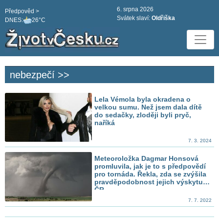
6. srpna 2026
Předpověd >
Svátek slaví:
Oldřiška
DNES:
26°C
nebezpečí >>
Lela Vémola byla okradena o
velkou sumu. Než jsem dala dítě
do sedačky, zloději byli pryč,
naříká
7. 3. 2024
Meteoroložka Dagmar Honsová
promluvila, jak je to s předpovědí
pro tornáda. Řekla, zda se zvýšila
pravděpodobnost jejich výskytu v
ČR
7. 7. 2022