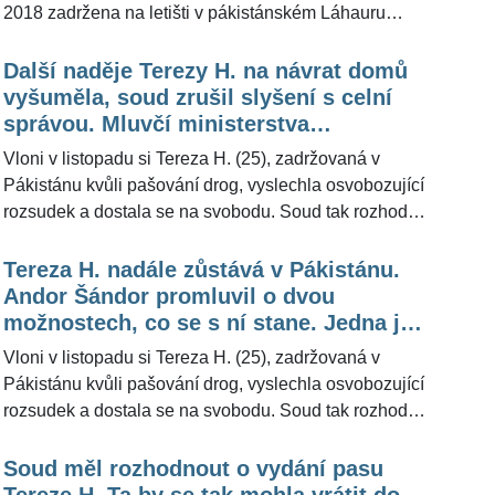
2018 zadržena na letišti v pákistánském Láhauru
O tom, co to může znamenat, promluvil pro
kvůli pašování drog, za což byla posléze odsouzena a
ŽivotvČesku.cz bezpečnostní expert Andor Šándor.
uvězněna na dlouhých 8 let a 8 měsíců. V listopadu
Další naděje Terezy H. na návrat domů
minulého roku však odvolací soud uznal, že je
vyšuměla, soud zrušil slyšení s celní
pětadvacetiletá Češka nevinná, a tak byla
správou. Mluvčí ministerstva
propuštěna, ačkoli prozatím zůstává v Pákistánu. Nyní
promluvila o snahách dostat ji domů
Vloni v listopadu si Tereza H. (25), zadržovaná v
ji v daleké zemi navštívil její otec. "V současnosti jí
Pákistánu kvůli pašování drog, vyslechla osvobozující
poskytujeme konzulární pomoc," uvedla pro
rozsudek a dostala se na svobodu. Soud tak rozhodl
ŽivotvČesku.cz vedoucí oddělení odboru komunikace
poté, co zpochybnil jednání tamní celní správy kvůli
ministerstva zahraničí Aneta Kovářová.
údajné manipulaci se zadrženou drogou. Češka
Tereza H. nadále zůstává v Pákistánu.
přesto dosud neodcestovala domů, její osud se víc a
Andor Šándor promluvil o dvou
víc komplikuje. Pro ŽivotvČesku.cz o jejích dvou
možnostech, co se s ní stane. Jedna je
možnostech promluvil bezpečnostní expert Andor
její noční můrou
Vloni v listopadu si Tereza H. (25), zadržovaná v
Šándor (64).
Pákistánu kvůli pašování drog, vyslechla osvobozující
rozsudek a dostala se na svobodu. Soud tak rozhodl
poté, co zpochybnil jednání tamní celní zprávy údajně
při manipulaci se zadrženou drogou. Češka přesto
Soud měl rozhodnout o vydání pasu
dosud neodcestovala domů a její osud je v rukou
Tereze H. Ta by se tak mohla vrátit do