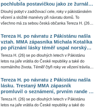
totiž štíhlou blondýnou, které to velmi sluší. Jak pro
pochlubila postavičkou jako ze žurnálu.
ŽivotvČesku.cz řekla již dříve její babička, jejím snem
Chtěla být slavnou modelkou, uvedla
Dlouhý pobyt v zadržovací cele, roky v pákistánském
bylo stát se modelkou.
její babička
vězení a složité manévry při návratu domů. To
všechno má za sebou česká občanka Tereza H. (26),
která byla na jaře zproštěna obvinění z pašování
heroinu a mohla se vrátit do vlasti. Zdá se ale, že
Tereza H. po návratu z Pákistánu našla
žádná z těchto útrap nezanechala šrámy na její
vztah. MMA zápasníka Michala Kotalíka
fyzické schránce. Stejně jako před odjezdem, tak i
po přiznání lásky téměř uspal norský
nyní je Tereza štíhlou blondýnou. Jak pro
bijec ve druhém kole
Tereza H. (26) se po dlouhých letech v Pákistánu
ŽivotvČesku.cz řekla její babička, jejím snem bylo stát
letos na jaře vrátila do České republiky a také do
se modelkou.
normálního života. Téměř čtyři roky ve vězení trávila
ještě donedávna nejen ona, ale také MMA zápasník
Michal Kotalík (27), se kterým se velmi sblížila. V
Tereza H. po návratu z Pákistánu našla
sobotu večer se její vyvolený po téměř čtyřech letech
lásku. Trestaný MMA zápasník
utkal s v kleci na pražské Štvanici pod hlavičkou
promluvil o seznámení, prvním rande i
asociace Oktagon s norským bijcem Ole Magnorem.
budoucnosti společného dítěte
Tereza H. (26) se po dlouhých letech v Pákistánu
Prohrál ve druhém kole na submisi. Pro
letos na jaře vrátila do České republiky a také do
ŽivotvČesku.cz jeho prohraný duel okomentoval MMA