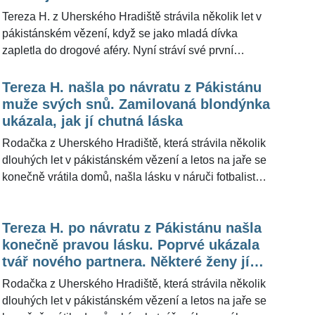
naznačila, po čem touží.
Tereza H. z Uherského Hradiště strávila několik let v
pákistánském vězení, když se jako mladá dívka
zapletla do drogové aféry. Nyní stráví své první
Vánoce na svobodě a po boku svých nejbližších. Na
své dojmy z prvních Vánoc mimo věznici zavzpomínal
Tereza H. našla po návratu z Pákistánu
pro ŽivotvČesku.cz omilostněný Jiří Kajínek (61).
muže svých snů. Zamilovaná blondýnka
ukázala, jak jí chutná láska
Rodačka z Uherského Hradiště, která strávila několik
dlouhých let v pákistánském vězení a letos na jaře se
konečně vrátila domů, našla lásku v náruči fotbalisty
Mariana Kováře. Podle toho, jak se krásná mladá
žena vyjádřila na sociální síti, jim vzájemné city jen
Tereza H. po návratu z Pákistánu našla
kvetou. Její pohledný partner na ní může oči nechat.
konečně pravou lásku. Poprvé ukázala
Pro ŽivotvČesku.cz řekla již dříve její babička, že
tvář nového partnera. Některé ženy jí
jejím snem bylo stát se modelkou, což dost vypovídá
budou fotbalistu rozhodně závidět
o její kráse.
Rodačka z Uherského Hradiště, která strávila několik
dlouhých let v pákistánském vězení a letos na jaře se