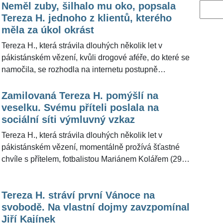
Neměl zuby, šilhalo mu oko, popsala
Vyhled
Tereza H. jednoho z klientů, kterého
měla za úkol okrást
Tereza H., která strávila dlouhých několik let v
pákistánském vězení, kvůli drogové aféře, do které se
namočila, se rozhodla na internetu postupně
publikovat celý svůj příběh. Ten zahrnuje řadu
dramatických událostí a práci placené společnice, což
Zamilovaná Tereza H. pomýšlí na
se příliš nepodobalo jejímu původnímu úmyslu - jak
veselku. Svému příteli poslala na
uvedla její babička pro ŽivotvČesku.cz, plánovala
sociální síti výmluvný vzkaz
modelingovou kariéru. Nyní dívka popsala, jak se
Tereza H., která strávila dlouhých několik let v
vlastně dostala do země, kde musela nedobrovolně
pákistánském vězení, momentálně prožívá šťastné
strávit čtyři roky.
chvíle s přítelem, fotbalistou Mariánem Kolářem (29).
Její pohledný partner na ní může oči nechat. Pro
ŽivotvČesku.cz řekla již dříve její babička, že jejím
Tereza H. stráví první Vánoce na
snem bylo stát se modelkou, což dost vypovídá o její
svobodě. Na vlastní dojmy zavzpomínal
kráse. Nyní pohledná blondýnka začala pomýšlet na
Jiří Kajínek
svatbu. Na sociální síti tak muži svého srdce