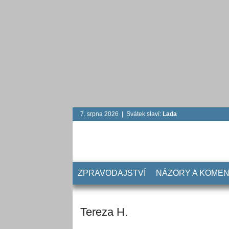
7. srpna 2026 | Svátek slaví:
Lada
ZPRAVODAJSTVÍ
NÁZORY A KOME
Tereza H.