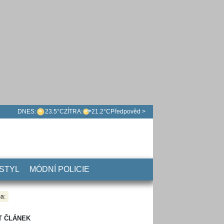
DNES:
23.5°C
ZÍTRA:
21.2°C
Předpověd >
 STYL
MÓDNÍ POLICIE
a:
T ČLÁNEK