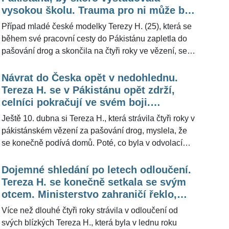
terapeutka Theodora Toulcová. Redakci poskytla
vysokou školu. Trauma pro ni může být
exkluzivní rozhovor její pětašedesátiletá babička z
celoživotní, říká terapeutka
Případ mladé české modelky Terezy H. (25), která se
matčiny strany Věra S., která se zprávu o
během své pracovní cesty do Pákistánu zapletla do
osvobozujícím verdiktu dozvěděla při cestě na poštu.
pašování drog a skončila na čtyři roky ve vězení, se
blíží ke svému konci. Mladá žena podle dostupných
informací dostala patřičná povolení a v doprovodu
Návrat do Česka opět v nedohlednu.
svého otce měla ze země odcestovat. Zároveň ji však
Tereza H. se v Pákistánu opět zdrží,
řada těžkostí teprve čeká, protože návrat do běžného
celníci pokračují ve svém boji.
života pro ni rozhodně nebude jednoduchý. "Jedná se
Promluvil exšéf vojenské rozvědky
Ještě 10. dubna si Tereza H., která strávila čtyři roky v
vlastně o proces adaptace na nové prostředí,"
pákistánském vězení za pašování drog, myslela, že
vysvětlila pro ŽivotvČesku.cz terapeutka Theodora
se konečně podívá domů. Poté, co byla v odvolacím
Toulcová.
řízení zproštěna obžaloby, jí totiž byl povolen odjezd
do vlasti. Nyní je ale vše jinak. Do případu se opět
Dojemné shledání po letech odloučení.
vložili místní celníci, kteří rozhodnutí soudu napadli.
Tereza H. se konečně setkala se svým
Mladé ženě tak bylo opakovaně zakázáno vycestovat.
otcem. Ministerstvo zahraničí řeklo,
"Vzhledem k přání rodiny a s ohledem na bezpečnost
jakou pomoc jí aktuálně zajišťuje
Více než dlouhé čtyři roky strávila v odloučení od
české občanky se k případu nevyjadřujeme.
svých blízkých Tereza H., která byla v lednu roku
Děkujeme za pochopení," zní z ministerstva zahraničí.