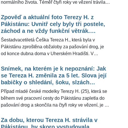
normálního života. Téměř čtyři roky ve vězení trávila
trenér David Vyvážil.
ještě donedávna nejen ona, ale také MMA zápasník
Michal Kotalík (27), se kterým se velmi sblížila. Jak
Zpověď a aktuální foto Terezy H. z
prozradil, vídají se a rozumí si. Pro ŽivotvČesku.cz
Pákistánu: Uvnitř cely byly tři postele,
pak o Tereze H. promluvila terapeutka Theodora
záchod a ne vždy funkční větrák.
Toulcová.
Nemlátili nás. Jen mě psychicky
Šestadvacetiletá Češka Tereza H., která byla v
šikanovali
Pákistánu zproštěna obžaloby za pašování drog, je
od konce dubna doma v Uherském Hradišti. V
současnosti si založila účet na sociální síti Instagram,
kde zveřejnila několik svých aktuálních snímků.
Snímek, na kterém je k nepoznání: Jak
Magazínu Reportér poskytla poměrně obsáhlý popis
se Tereza H. změnila za 5 let. Slova její
svého životního příběhu, který začal ohlédnutím za
babičky o shledání, šoku, slzách
rokem 2017 - tehdy měla v roli kurýra propašovat ve
radosti a rajské polévce
Případ mladé české modelky Terezy H. (25), která se
svém kufru heroin, stát se tak mělo při cestách z
během své pracovní cesty do Pákistánu zapletla do
Pákistánu do Evropy. Pro ŽivotvČesku.cz se ohledně
pašování drog a skončila na čtyři roky ve vězení, je u
její kauzy vyjádřil bývalý ředitel Útvaru pro odhalování
konce. Mladá žena má být v současnosti v České
organizovaného zločinu (ÚOOZ) Robert Šlachta (50).
republice. "Jedná se vlastně o proces adaptace na
Za dobu, kterou Tereza H. strávila v
nové prostředí," vysvětlila pro ŽivotvČesku.cz
Pákistánu, by skoro vystudovala