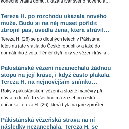
konečně vrátila domů, ukázala tvář svého nového a
velmi pohledného partnera. Není se čemu divit, že
atraktivní dívka nemá problém s muži. Pro
Tereza H. po rozchodu ukázala nového
ŽivotvČesku.cz řekla již dříve její babička, že jejím
muže. Budu si na něj muset pořídit
snem bylo stát se modelkou, což dost vypovídá o její
zbrojní pas, uvedla žena, která strávila
kráse.
roky ve vězení v Pákistánu
Tereza H. (26) se po dlouhých letech v Pákistánu
letos na jaře vrátila do České republiky a také do
normálního života. Téměř čtyři roky ve vězení trávila
ještě donedávna nejen ona, ale také MMA zápasník
Michal Kotalík (27), se kterým se velmi sblížila. Jenže
Pákistánské vězení nezanechalo žádnou
první vztah na svobodě nevydržel ani pár týdnů. Teď
stopu na její kráse, i když často plakala.
se rodačka z Uherského Hradiště pochlubila lidově
Tereza H. na nejnovějším snímku
řečeno novým objevem. Není se čemu divit, že
vypadá naprosto dokonale. Chtěla být
Roky v pákistánském vězení a složité manévry při
atraktivní dívka nemá problém s muži. Pro
modelka, uvedla její babička
návratu domů. To všechno má za sebou česká
ŽivotvČesku.cz řekla již dříve její babička, že jejím
občanka Tereza H. (26), která byla na jaře zproštěna
snem bylo stát se modelkou, což dost vypovídá o
obvinění z pašování heroinu a mohla se vrátit do
jejím půvabu.
vlasti. Zdá se ale, že žádná z těchto útrap
Pákistánská vězeňská strava na ní
nezanechala šrámy na její fyzické schránce. Pořád je
následky nezanechala. Tereza H. se