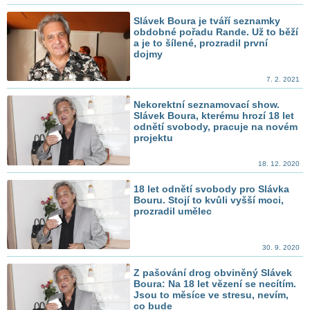
Slávek Boura je tváří seznamky
obdobné pořadu Rande. Už to běží
a je to šílené, prozradil první
dojmy
7. 2. 2021
Nekorektní seznamovací show.
Slávek Boura, kterému hrozí 18 let
odnětí svobody, pracuje na novém
projektu
18. 12. 2020
18 let odnětí svobody pro Slávka
Bouru. Stojí to kvůli vyšší moci,
prozradil umělec
30. 9. 2020
Z pašování drog obviněný Slávek
Boura: Na 18 let vězení se necítím.
Jsou to měsíce ve stresu, nevím,
co bude