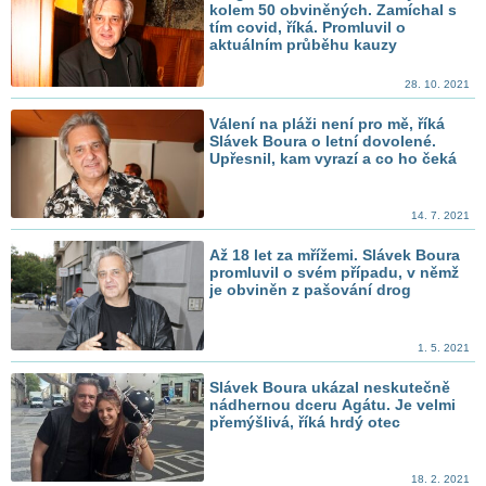
kolem 50 obviněných. Zamíchal s
tím covid, říká. Promluvil o
aktuálním průběhu kauzy
28. 10. 2021
Válení na pláži není pro mě, říká
Slávek Boura o letní dovolené.
Upřesnil, kam vyrazí a co ho čeká
14. 7. 2021
Až 18 let za mřížemi. Slávek Boura
promluvil o svém případu, v němž
je obviněn z pašování drog
1. 5. 2021
Slávek Boura ukázal neskutečně
nádhernou dceru Agátu. Je velmi
přemýšlivá, říká hrdý otec
18. 2. 2021