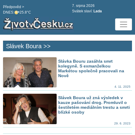
7. srpna 2026
Předpověd >
Svátek slaví:
Lada
DNES:
25.8°C
Slávek Boura >>
Slávka Bouru zasáhla smrt
kolegyně. S exmanželkou
Markétou společně pracovali na
Nově
4. 11. 2025
Slávek Boura už zná výsledek v
kauze pašování drog. Promluvil o
šestiletém mediálním trestu a smrti
blízké osoby
29. 6. 2023