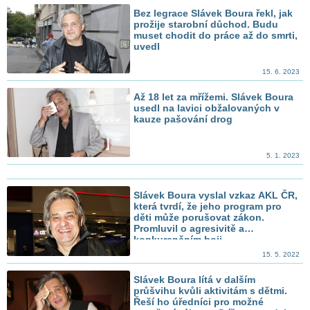
Bez legrace Slávek Boura řekl, jak
prožije starobní důchod. Budu
muset chodit do práce až do smrti,
uvedl
15. 6. 2023
Až 18 let za mřížemi. Slávek Boura
usedl na lavici obžalovaných v
kauze pašování drog
5. 1. 2023
Slávek Boura vyslal vzkaz AKL ČR,
která tvrdí, že jeho program pro
děti může porušovat zákon.
Promluvil o agresivitě a
konkurenčním boji
15. 5. 2022
Slávek Boura lítá v dalším
průšvihu kvůli aktivitám s dětmi.
Řeší ho úředníci pro možné