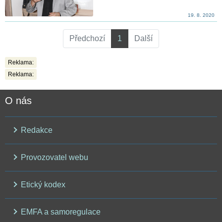
19. 8. 2020
Předchozí
1
Další
Reklama:
Reklama:
O nás
Redakce
Provozovatel webu
Etický kodex
EMFA a samoregulace