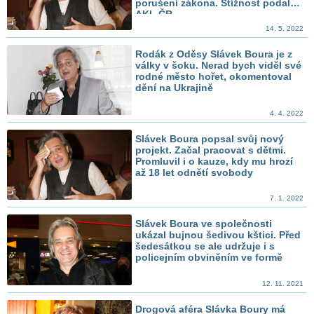
porušení zákona. Stížnost podala
AKL ČR
14. 5. 2022
Rodák z Oděsy Slávek Boura je z
války v šoku. Nerad bych viděl své
rodné město hořet, okomentoval
dění na Ukrajině
4. 4. 2022
Slávek Boura popsal svůj nový
projekt. Začal pracovat s dětmi.
Promluvil i o kauze, kdy mu hrozí
až 18 let odnětí svobody
7. 1. 2022
Slávek Boura ve společnosti
ukázal bujnou šedivou kštici. Před
šedesátkou se ale udržuje i s
policejním obviněním ve formě
12. 11. 2021
Drogová aféra Slávka Boury má