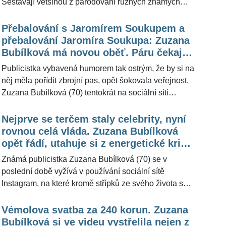
Sestávají většinou z parodování různých známých
osobností, které většinou nejsou z jejího počínání
zrovna nadšené. Jedním z těch, kdo se ocitli v jejích
Přebalování s Jaromírem Soukupem a
skečích, je také její bývalý kolega Jiří Krampol (84).
přebalování Jaromíra Soukupa: Zuzana
Na rozdíl od řady jiných se však jejím vtipem dotčen
Bubílková má novou oběť. Páru čekající
necítí. "Že si ze mě Zuzana vystřelila, když jsem
miminko ve videu věnovala bizarní
Publicistka vybavená humorem tak ostrým, že by si na
oddával Vémolu, a celý obřad parodovala, mi nijak
gratulaci
něj měla pořídit zbrojní pas, opět šokovala veřejnost.
nevadí. Když je to legrace, tak moje ješitnost směřuje
Zuzana Bubílková (70) tentokrát na sociální síti
úplně jiným směrem," uvedl pro ŽivotvČesku.cz.
zveřejnila video, ve kterém gratuluje k miminku
modelce Agátě Hanychové (37) a jejímu partnerovi
Nejprve se terčem staly celebrity, nyní
Jaromíru Soukupovi (53). Blahopřání je to však velmi
rovnou celá vláda. Zuzana Bubílková
svérázné. Již v minulosti se proti jejímu »řádění«
opět řádí, utahuje si z energetické krize.
ohradilo několik známých osobností, například
Do každé rodiny jeden gay, vtipkuje
Známá publicistka Zuzana Bubílková (70) se v
herečka Dáda Patrasová (66). "Vůbec jsem
poslední době vyžívá v používání sociální sítě
nepochopila, co to Zuzana Bubílková vyvádí, co tím
Instagram, na které kromě střípků ze svého života sdílí
vlastně zamýšlela," sdělila tehdy pro ŽivotvČesku.cz
také kontroverzní vtipy, kterými se strefuje do
otřeseně.
známých osobností. Ty ji však, zdá se, již omrzely. Ve
Vémolova svatba za 240 korun. Zuzana
svém posledním žertovném videu se totiž vysmívá
Bubílková si ve videu vystřelila nejen z