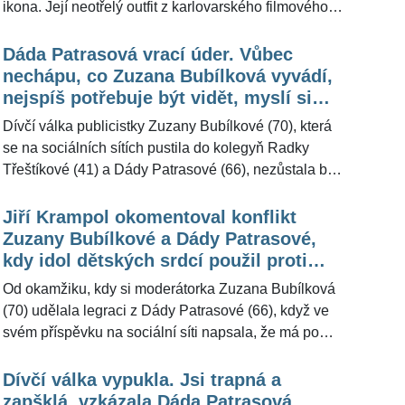
ikona. Její neotřelý outfit z karlovarského filmového
rok po jeho narození. "Zatím si jen posíláme videa,"
festivalu totiž inspiruje fanoušky bez ohledu na věk i
uvedla Zuzana Bubílková pro ŽivotvČesku.cz smutně
pohlaví. Po publicistce Zuzaně Bubílkové (70) se tak
Dáda Patrasová vrací úder. Vůbec
před časem.
po jejím vzoru oblékl také kytarista Josef Vařeka (29),
nechápu, co Zuzana Bubílková vyvádí,
partner zpěvačky Martiny Pártlové (43). Zda bude
nejspíš potřebuje být vidět, myslí si
stejně jako Zuzana Bubílková vtažen do dívčí války,
herečka
Dívčí válka publicistky Zuzany Bubílkové (70), která
které se účastní také Dáda Patrasová (66), oběť
se na sociálních sítích pustila do kolegyň Radky
předchozího vtipu, zatím není zřejmé. "Vůbec to
Třeštíkové (41) a Dády Patrasové (66), nezůstala bez
nebylo myšleno nějak útočně na nikoho," uvedla pro
odezvy. Královna dětských srdcí pro ŽivotvČesku.cz
ŽivotvČesku.cz Zuzana, která lavinu lehce
prozradila, jaký na ni celá kauza dělá dojem. "Vůbec
Jiří Krampol okomentoval konflikt
nekorektního humoru spustila.
nevím, co si o tom mám myslet," uvedla.
Zuzany Bubílkové a Dády Patrasové,
kdy idol dětských srdcí použil proti
moderátorce slova jako trapná a
Od okamžiku, kdy si moderátorka Zuzana Bubílková
zapšklá
(70) udělala legraci z Dády Patrasové (66), když ve
svém příspěvku na sociální síti napsala, že má po
běhu žízeň jako Dáda, se rozpoutala mezi oběma
internetová »válka«. Hvězda dětských pořadů si
Dívčí válka vypukla. Jsi trapná a
nenechala nic líbit a Zuzanu Bubílkovou označila jako
zapšklá, vzkázala Dáda Patrasová