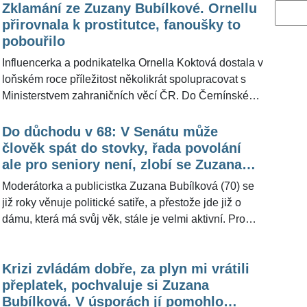
Zklamání ze Zuzany Bubílkové. Ornellu
Vyhled
přirovnala k prostitutce, fanoušky to
pobouřilo
Influencerka a podnikatelka Ornella Koktová dostala v
loňském roce příležitost několikrát spolupracovat s
Ministerstvem zahraničních věcí ČR. Do Černínského
paláce vyrazila už v únoru, kdy se zúčastnila debaty o
podobě loga, které má reprezentovat Českou
Do důchodu v 68: V Senátu může
republiku v zahraničí. V létě se pak ujala další výzvy –⁠⁠⁠⁠⁠⁠
člověk spát do stovky, řada povolání
občanům přiblížila systém DROZD, který pomáhá
ale pro seniory není, zlobí se Zuzana
Čechům v zahraničí v krizových situacích. Tehdy se o
Bubílková
Moderátorka a publicistka Zuzana Bubílková (70) se
»mini kampani« zmínila v pořadu Bez urážky! i
již roky věnuje politické satiře, a přestože jde již o
komička a moderátorka Zuzana Bubílková. Ta však
dámu, která má svůj věk, stále je velmi aktivní. Pro
Ornellu nevykreslila v nejlepším světle, což mnoho
ŽivotvČesku.cz nyní prozradila, co si myslí o
fanoušků zklamalo. O tom, proč si exministr Jan
projednávané změně zákona, podle které by Češi
Lipavský vybral pro propagaci ministerstva zrovna ji,
Krizi zvládám dobře, za plyn mi vrátili
nově odcházeli do penze až v 68 letech. "Je to jen
Ornella promluvila pro ŽivotvČesku.cz již dříve.
přeplatek, pochvaluje si Zuzana
velká bezradnost," myslí si známá glosátorka
Bubílková. V úsporách jí pomohlo
politického dění v Česku.