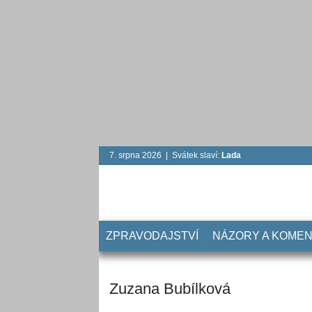
7. srpna 2026 | Svátek slaví:
Lada
ZPRAVODAJSTVÍ
NÁZORY A KOME
Zuzana Bubílková