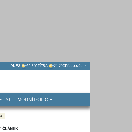
DNES:
25.8°C
ZÍTRA:
21.2°C
Předpověd >
 STYL
MÓDNÍ POLICIE
a:
T ČLÁNEK