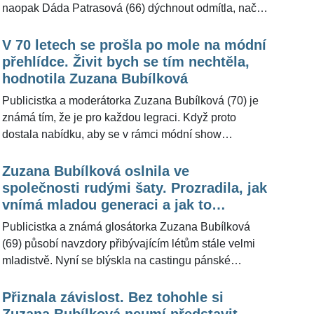
naopak Dáda Patrasová (66) dýchnout odmítla, načež
se podivně potácela po pražských Vinohradech,
vynesly královně dětských srdcí speciální ocenění.
V 70 letech se prošla po mole na módní
Její jméno totiž zlidovělo a stalo se součástí
přehlídce. Živit bych se tím nechtěla,
žertovného úsloví. Použila ho i moderátorka Zuzana
hodnotila Zuzana Bubílková
Bubílková (70) a rozesmála český internet. "Mám
Publicistka a moderátorka Zuzana Bubílková (70) je
žízeň jako Dáda," popsala svou fotografii na sociální
známá tím, že je pro každou legraci. Když proto
síti, na které se zvěčnila po běhu a s nealko pivem v
dostala nabídku, aby se v rámci módní show
ruce. Zároveň svůj počin pro ŽivotvČesku.cz
pražského butiku prošla po mole jako modelka, tak
vysvětlila. Překvapilo ji, že snímek okomentovala i
navzdory tomu, že už je dáma v letech, souhlasila.
Zuzana Bubílková oslnila ve
sama herečka.
"Byla to legrace, překvapilo mě, že nejhorší na tom
společnosti rudými šaty. Prozradila, jak
byly ty vysoké boty. Ale živit bych se tím nechtěla,"
vnímá mladou generaci a jak to
řekla pro ŽivotvČesku.cz.
momentálně má s muži
Publicistka a známá glosátorka Zuzana Bubílková
(69) působí navzdory přibývajícím létům stále velmi
mladistvě. Nyní se blýskla na castingu pánské
modelingové soutěže »Muž roku« v oslnivě rudých
šatech a ukázala, že stárnout se dá elegantně a
Přiznala závislost. Bez tohohle si
šarmantně. Pro ŽivotvČesku.cz prozradila, jak se jí
Zuzana Bubílková neumí představit