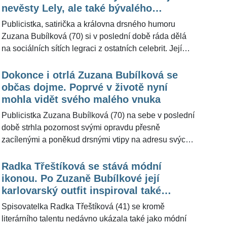
rovnou celé české vládě a jejímu řešení energetické
nevěsty Lely, ale také bývalého
krize. "To video je reakce na to, jak vláda
kamaráda Jiřího Krampola
Publicistka, satirička a královna drsného humoru
energetickou krizi řeší, tedy spíše neřeší," uvedla
Zuzana Bubílková (70) si v poslední době ráda dělá
Zuzana Bubílková pro ŽivotvČesku.cz.
na sociálních sítích legraci z ostatních celebrit. Její
novou obětí se tentokrát stal její bývalý kolega a
kamarád Jiří Krampol (84), který ve čtvrtek oddal MMA
Dokonce i otrlá Zuzana Bubílková se
zápasníka Karlose Vémolu (37) a jeho snoubenku
občas dojme. Poprvé v životě nyní
Lelu Ceterovou (33), přestože k tomu nemá žádné
mohla vidět svého malého vnuka
oprávnění. Na svém profilu moderátorka zveřejnila
Publicistka Zuzana Bubílková (70) na sebe v poslední
video, ve kterém svatební obřad paroduje v závoji za
době strhla pozornost svými opravdu přesně
240 korun. "Když jsem viděla, že Krampol oddával
zacílenými a poněkud drsnými vtipy na adresu svých
Vémolu, tak mě to pobavilo," vysvětlila svou parodii s
slavných kolegyň Dády Patrasové (66) a Radky
úsměvem na tváři pro ŽivotvČesku.cz moderátorka.
Třeštíkové (41), za které sklidila jak ovace, tak ostrou
Radka Třeštíková se stává módní
kritiku. Dokonce i otrlá dáma s ostrým jazykem má
ikonou. Po Zuzaně Bubílkové její
však svou slabinu, která ji rozněžní. Tou je její rodina,
karlovarský outfit inspiroval také
která na rozdíl od ní žije v USA. Epidemie koronaviru
kytaristu Josefa Vařeku
Spisovatelka Radka Třeštíková (41) se kromě
jí zabránila, aby své blízké mohla navštívit, a tak
literárního talentu nedávno ukázala také jako módní
svého nejmladšího vnuka poznává až nyní, více než