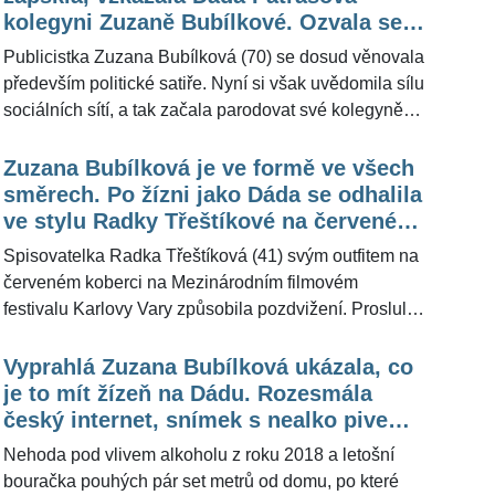
trapnou a zapšklou. K jejich sporu se pro
kolegyni Zuzaně Bubílkové. Ozvala se
ŽivotvČesku.cz vyjádřil Jiří Krampol (84), který obě
také dotčená Radka Třeštíková
Publicistka Zuzana Bubílková (70) se dosud věnovala
dámy velice dobře zná. S komičkou ještě nedávno
především politické satiře. Nyní si však uvědomila sílu
úzce spolupracoval a manželku Felixe Slováčka (79)
sociálních sítí, a tak začala parodovat své kolegyně
poznal v době, kdy ani nebyla plnoletá, a přátelí se
ze showbyznysu. Po Dádě Patrasové (66) se její obětí
spolu celý život.
stala spisovatelka Radka Třeštíková (41). Obě dámy
Zuzana Bubílková je ve formě ve všech
si to nicméně nenechaly líbit a v komentářích pod
směrech. Po žízni jako Dáda se odhalila
žertovnými fotografiemi se do Zuzany Bubílkové
ve stylu Radky Třeštíkové na červeném
pořádně opřely. Ta se však zatím od všech nařčení
koberci
Spisovatelka Radka Třeštíková (41) svým outfitem na
distancuje. "Vůbec to nebylo myšleno nějak útočně
červeném koberci na Mezinárodním filmovém
na nikoho," uvedla pro ŽivotvČesku.cz.
festivalu Karlovy Vary způsobila pozdvižení. Proslulá
komička Zuzana Bubílková (70), která nedávno
pobavila Čechy hláškou o žízni jako Dáda, si vzala na
Vyprahlá Zuzana Bubílková ukázala, co
paškál i ji. Na zámku Třešť se objevila v outfitu jako
je to mít žízeň na Dádu. Rozesmála
přes kopírák, a dokonce i s totožným tetováním.
český internet, snímek s nealko pivem
"Tetování jsem si na břicho namalovala sama tužkou
v ruce rozhodil i Patrasovou
Nehoda pod vlivem alkoholu z roku 2018 a letošní
na obočí. Nešlo to pak smýt, ještě teď ho tam mám,"
bouračka pouhých pár set metrů od domu, po které
řekla Zuzana Bubílková.