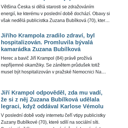
jednoduché opatření
Většina Česka si dělá starosti se zdražováním
energií, ke kterému v poslední době dochází. Obavy si
však nedělá publicistka Zuzana Bubílková (70), které
se naopak podařilo ušetřit. "Zálohy se mi zvedly jen o
několik stokorun, nejspíš je to tím, že žiju sama,"
Jiřího Krampola zradilo zdraví, byl
potvrdila pro ŽivotvČesku.cz.
hospitalizován. Promluvila bývalá
kamarádka Zuzana Bubílková
Herec a bavič Jiří Krampol (84) právě prožívá
nepříjemné okamžiky. Se zánětem průdušek totiž
musel být hospitalizován v pražské Nemocnici Na
Františku. "O tom nic nevím, ale přeji mu zdraví,"
uvedla pro ŽivotvČesku.cz jeho bývalá kamarádka a
Jiří Krampol odpověděl, zda mu vadí,
kolegyně Zuzana Bubílková (70).
že si z něj Zuzana Bubílková udělala
legraci, když oddával Karlose Vémolu
V poslední době vody internetu čeří vtipy publicistky
Zuzany Bubílkové (70), které sdílí na sociální síti.