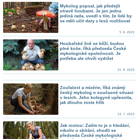
Mykolog popsal, jak předejít
otravě houbami. Je jen jedna
jediná rada, uvedl s tím, že lidé by
se měli učit dary z lesů rozlišovat
5. 9. 2023
Houbařské žně se blíží, budou
plné koše, říká předseda České
mykologické společnosti. Je
potřeba ale chvíli vydržet
31. 8. 2023
Zoufalost a mizérie, říká známý
český mykolog o současné situaci
v lesích. Jeho kolegyně upřesnila,
jak dlouho roste hřib
15. 7. 2023
Jak rostou: Zatím to je o hledání,
nikoliv o sbírání, shodli se
předseda České mykologické