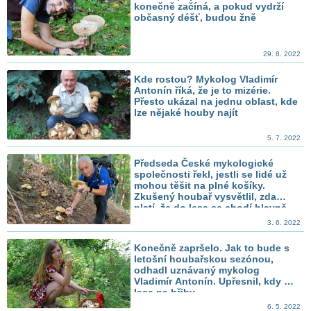
konečně začíná, a pokud vydrží
občasný déšť, budou žně
29. 8. 2022
Kde rostou? Mykolog Vladimír
Antonín říká, že je to mizérie.
Přesto ukázal na jednu oblast, kde
lze nějaké houby najít
5. 7. 2022
Předseda České mykologické
společnosti řekl, jestli se lidé už
mohou těšit na plné košíky.
Zkušený houbař vysvětlil, zda
platí, že do lesa se chodí hlavně
ráno
3. 6. 2022
Konečně zapršelo. Jak to bude s
letošní houbařskou sezónou,
odhadl uznávaný mykolog
Vladimír Antonín. Upřesnil, kdy do
lesa na hřiby
6. 5. 2022