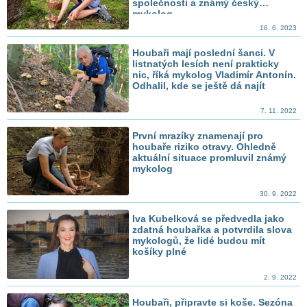
společnosti a známý český
mykolog
16. 6. 2023
Houbaři mají poslední šanci. V
listnatých lesích není prakticky
nic, říká mykolog Vladimír Antonín.
Odhalil, kde se ještě dá najít
7. 11. 2022
První mrazíky znamenají pro
houbaře riziko otravy. Ohledně
aktuální situace promluvil známý
mykolog
30. 9. 2022
Iva Kubelková se předvedla jako
zdatná houbařka a potvrdila slova
mykologů, že lidé budou mít
košíky plné
2. 9. 2022
Houbaři, připravte si koše. Sezóna