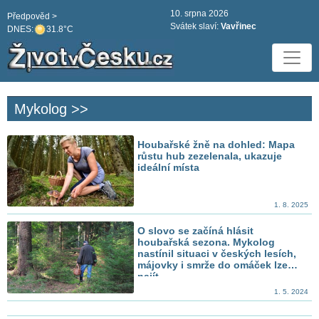
10. srpna 2026
Předpověd >
Svátek slaví:
Vavřinec
DNES:
31.8°C
Mykolog >>
Houbařské žně na dohled: Mapa
růstu hub zezelenala, ukazuje
ideální místa
1. 8. 2025
O slovo se začíná hlásit
houbařská sezona. Mykolog
nastínil situaci v českých lesích,
májovky i smrže do omáček lze
najít
1. 5. 2024