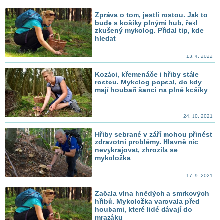
Zpráva o tom, jestli rostou. Jak to
bude s košíky plnými hub, řekl
zkušený mykolog. Přidal tip, kde
hledat
13. 4. 2022
Kozáci, křemenáče i hřiby stále
rostou. Mykolog popsal, do kdy
mají houbaři šanci na plné košíky
24. 10. 2021
Hřiby sebrané v září mohou přinést
zdravotní problémy. Hlavně nic
nevykrajovat, zhrozila se
mykoložka
17. 9. 2021
Začala vlna hnědých a smrkových
hřibů. Mykoložka varovala před
houbami, které lidé dávají do
mrazáku