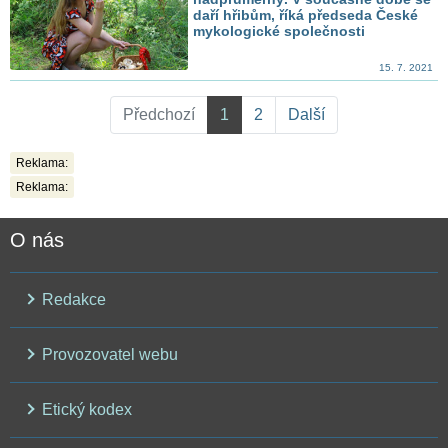
daří hřibům, říká předseda České
mykologické společnosti
15. 7. 2021
Předchozí
1
2
Další
Reklama:
Reklama:
O nás
Redakce
Provozovatel webu
Etický kodex