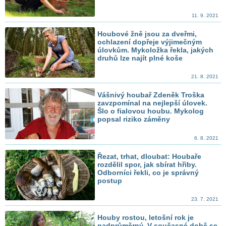
11. 9. 2021
Houbové žně jsou za dveřmi,
ochlazení dopřeje výjimečným
úlovkům. Mykoložka řekla, jakých
druhů lze najít plné koše
21. 8. 2021
Vášnivý houbař Zdeněk Troška
zavzpomínal na nejlepší úlovek.
Šlo o fialovou houbu. Mykolog
popsal riziko záměny
6. 8. 2021
Řezat, trhat, dloubat: Houbaře
rozdělil spor, jak sbírat hřiby.
Odborníci řekli, co je správný
postup
23. 7. 2021
Houby rostou, letošní rok je
nadprůměrný. V současné době se