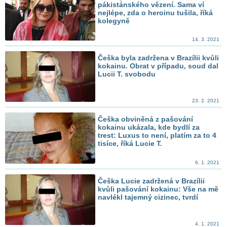
pákistánského vězení. Sama ví
nejlépe, zda o heroinu tušila, říká
kolegyně
14. 3. 2021
Češka byla zadržena v Brazílii kvůli
kokainu. Obrat v případu, soud dal
Lucii T. svobodu
23. 2. 2021
Češka obviněná z pašování
kokainu ukázala, kde bydlí za
trest: Luxus to není, platím za to 4
tisíce, říká Lucie T.
6. 1. 2021
Češka Lucie zadržená v Brazílii
kvůli pašování kokainu: Vše na mě
navlékl tajemný cizinec, tvrdí
4. 1. 2021