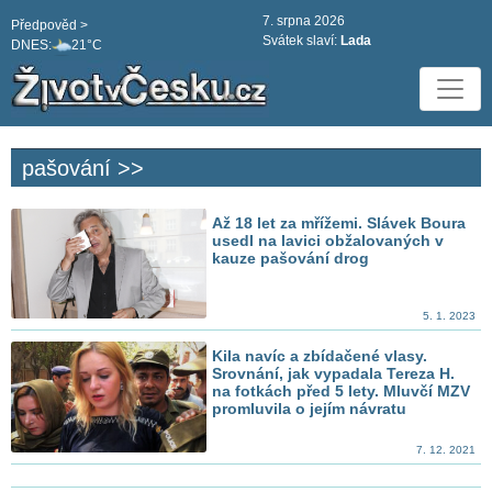
7. srpna 2026
Předpověd >
Svátek slaví:
Lada
DNES:
21°C
pašování >>
Až 18 let za mřížemi. Slávek Boura
usedl na lavici obžalovaných v
kauze pašování drog
5. 1. 2023
Kila navíc a zbídačené vlasy.
Srovnání, jak vypadala Tereza H.
na fotkách před 5 lety. Mluvčí MZV
promluvila o jejím návratu
7. 12. 2021