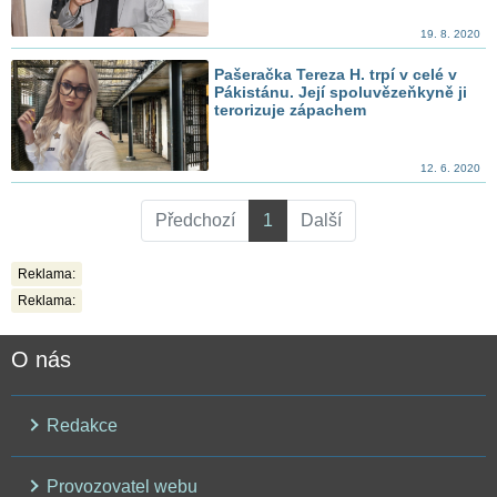
19. 8. 2020
Pašeračka Tereza H. trpí v celé v
Pákistánu. Její spoluvězeňkyně ji
terorizuje zápachem
12. 6. 2020
Předchozí
1
Další
Reklama:
Reklama:
O nás
Redakce
Provozovatel webu