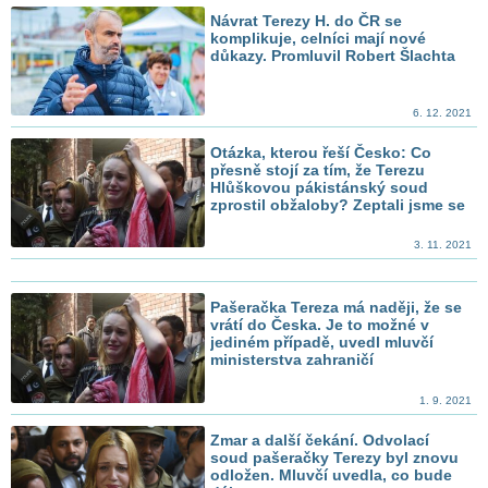
Návrat Terezy H. do ČR se
komplikuje, celníci mají nové
důkazy. Promluvil Robert Šlachta
6. 12. 2021
Otázka, kterou řeší Česko: Co
přesně stojí za tím, že Terezu
Hlůškovou pákistánský soud
zprostil obžaloby? Zeptali jsme se
3. 11. 2021
Pašeračka Tereza má naději, že se
vrátí do Česka. Je to možné v
jediném případě, uvedl mluvčí
ministerstva zahraničí
1. 9. 2021
Zmar a další čekání. Odvolací
soud pašeračky Terezy byl znovu
odložen. Mluvčí uvedla, co bude