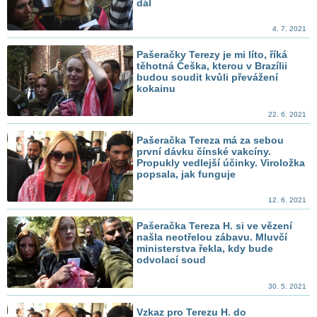
dál
4. 7. 2021
Pašeračky Terezy je mi líto, říká
těhotná Češka, kterou v Brazílii
budou soudit kvůli převážení
kokainu
22. 6. 2021
Pašeračka Tereza má za sebou
první dávku čínské vakcíny.
Propukly vedlejší účinky. Viroložka
popsala, jak funguje
12. 6. 2021
Pašeračka Tereza H. si ve vězení
našla neotřelou zábavu. Mluvčí
ministerstva řekla, kdy bude
odvolací soud
30. 5. 2021
Vzkaz pro Terezu H. do