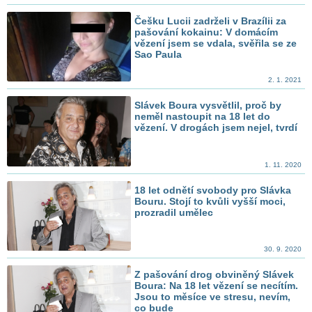
Češku Lucii zadrželi v Brazílii za
pašování kokainu: V domácím
vězení jsem se vdala, svěřila se ze
Sao Paula
2. 1. 2021
Slávek Boura vysvětlil, proč by
neměl nastoupit na 18 let do
vězení. V drogách jsem nejel, tvrdí
1. 11. 2020
18 let odnětí svobody pro Slávka
Bouru. Stojí to kvůli vyšší moci,
prozradil umělec
30. 9. 2020
Z pašování drog obviněný Slávek
Boura: Na 18 let vězení se necítím.
Jsou to měsíce ve stresu, nevím,
co bude