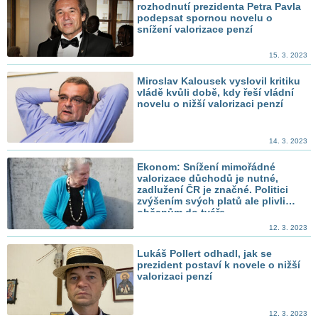
rozhodnutí prezidenta Petra Pavla
podepsat spornou novelu o
snížení valorizace penzí
15. 3. 2023
Miroslav Kalousek vyslovil kritiku
vládě kvůli době, kdy řeší vládní
novelu o nižší valorizaci penzí
14. 3. 2023
Ekonom: Snížení mimořádné
valorizace důchodů je nutné,
zadlužení ČR je značné. Politici
zvýšením svých platů ale plivli
občanům do tváře
12. 3. 2023
Lukáš Pollert odhadl, jak se
prezident postaví k novele o nižší
valorizaci penzí
12. 3. 2023