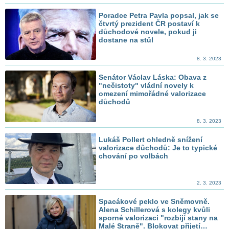
Poradce Petra Pavla popsal, jak se
čtvrtý prezident ČR postaví k
důchodové novele, pokud ji
dostane na stůl
8. 3. 2023
Senátor Václav Láska: Obava z
"nečistoty" vládní novely k
omezení mimořádné valorizace
důchodů
8. 3. 2023
Lukáš Pollert ohledně snížení
valorizace důchodů: Je to typické
chování po volbách
2. 3. 2023
Spacákové peklo ve Sněmovně.
Alena Schillerová s kolegy kvůli
sporné valorizaci "rozbijí stany na
Malé Straně". Blokovat přijetí