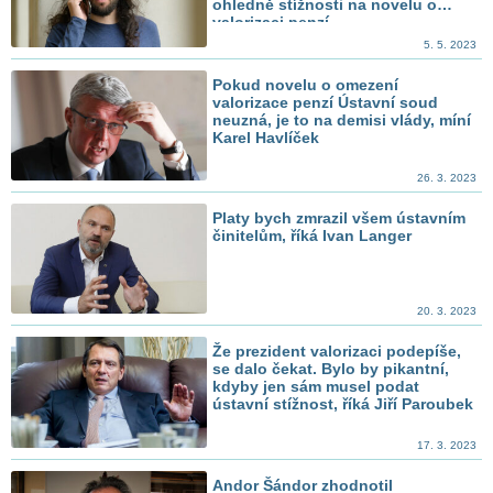
ohledně stížnosti na novelu o
valorizaci penzí
5. 5. 2023
Pokud novelu o omezení
valorizace penzí Ústavní soud
neuzná, je to na demisi vlády, míní
Karel Havlíček
26. 3. 2023
Platy bych zmrazil všem ústavním
činitelům, říká Ivan Langer
20. 3. 2023
Že prezident valorizaci podepíše,
se dalo čekat. Bylo by pikantní,
kdyby jen sám musel podat
ústavní stížnost, říká Jiří Paroubek
17. 3. 2023
Andor Šándor zhodnotil