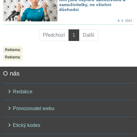
samoživitelky, ne všichni
důchodci
9. 5. 2021
Předchozí
1
Další
Reklama:
Reklama:
O nás
Redakce
Provozovatel webu
Etický kodex