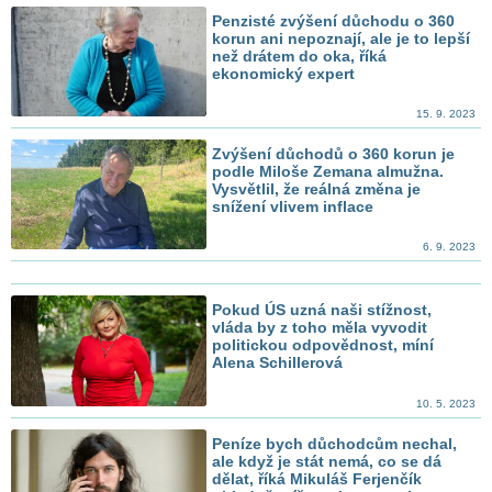
Penzisté zvýšení důchodu o 360
korun ani nepoznají, ale je to lepší
než drátem do oka, říká
ekonomický expert
15. 9. 2023
Zvýšení důchodů o 360 korun je
podle Miloše Zemana almužna.
Vysvětlil, že reálná změna je
snížení vlivem inflace
6. 9. 2023
Pokud ÚS uzná naši stížnost,
vláda by z toho měla vyvodit
politickou odpovědnost, míní
Alena Schillerová
10. 5. 2023
Peníze bych důchodcům nechal,
ale když je stát nemá, co se dá
dělat, říká Mikuláš Ferjenčík