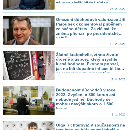
zákona chtějí klidně týden
26. 2. 2023
Omezení důchodové valorizace Jiří
Paroubek okomentoval příběhem
ze svého dětství. Za zlé má, že
změna přichází po prezidentské
volbě
19. 2. 2023
Žádné kratochvíle, ztráta životní
úrovně a úspory, kterým rychle
klesá hodnota. Ekonom popsal,
jak na lidi dopadne inflace blížící
se rekordním 13 procentům
11. 4. 2022
Budoucnost důchodců v roce
2022: Zvýšení o 800 korun asi
nebude jediné. Důchody se
mohou navýšit skoro o 1 500
korun
1. 1. 2022
Olga Richterová: V současnosti na
tom jsou nejhůře samoživitelé a