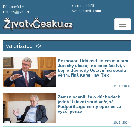
7. srpna 2026
Předpověd >
Svátek slaví:
Lada
DNES:
24.8°C
valorizace >>
Rozhovor: Události kolem ministra
Jurečky ukazují na papalášství, v
boji o důchody Ústavnímu soudu
věřím, říká Karel Havlíček
11. 1. 2024
Zeman ocenil, že o důchodech
jedná Ústavní soud veřejně.
Podpořil argumenty opozice za
vyšší penze
10. 1. 2024